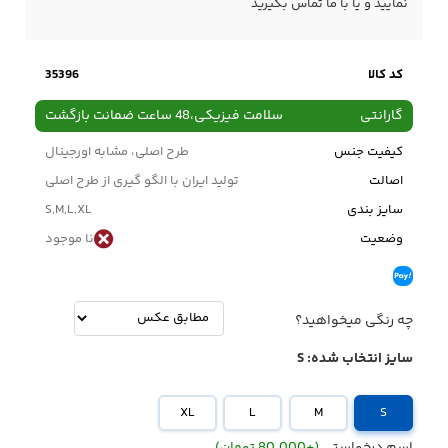
نمایید و یا با ما
تماس
بگیرید
کد کالا
35396
گارانتی
سلامت فیزیکی،48 ساعت ضمانت بازگشت
کیفیت جنس
طرح اصلی، مشابه اورجینال
اصالت
تولید ایران با الگو گیری از طرح اصلی
سایز بندی
S,M,L,XL
وضعیت
نا موجود
چه رنگی میخواهید؟
سایز انتخاب شده:
S
XL
L
M
S
اسم درخواستی
(+80.000 تومان)