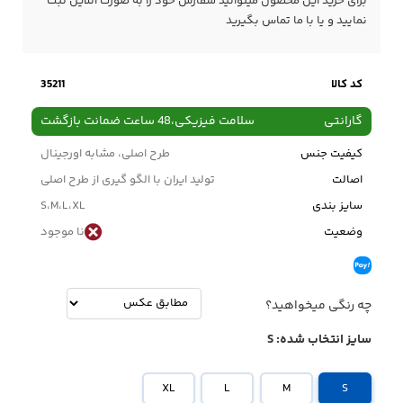
برای خرید این محصول میتوانید سفارش خود را به صورت آنلاین ثبت
نمایید و یا با ما
تماس
بگیرید
کد کالا
35211
گارانتی
سلامت فیزیکی،48 ساعت ضمانت بازگشت
کیفیت جنس
طرح اصلی، مشابه اورجینال
اصالت
تولید ایران با الگو گیری از طرح اصلی
سایز بندی
S،M،L،XL
وضعیت
نا موجود
چه رنگی میخواهید؟
سایز انتخاب شده:
S
XL
L
M
S