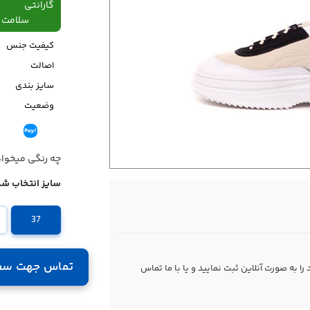
گارانتی
سلامت فیزیکی،48
کیفیت جنس
اصالت
سایز بندی
وضعیت
قیمت
چه رنگی میخوا
سایز انتخاب شد
37
تماس جهت سف
 به صورت آنلاین ثبت نمایید و یا با ما
تماس