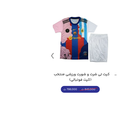
قمقمه ورزشی جاگ واتر 2.2 لیتر ایزی فیت
کیت تی شرت و شورت ورزشی منتخب مسی
(کیت فوتبالی)
(کرمکن شلوار)
798,000 ت
4,998,000 ت
849,000 ت
5,498,000 ت