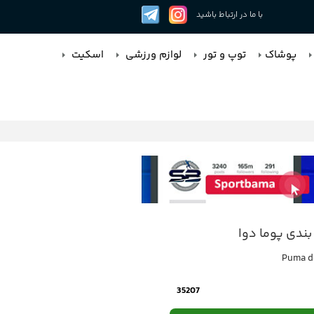
با ما در ارتباط باشید
پوشاک
توپ و تور
لوازم ورزشی
اسکیت
بندی پوما دوا
Puma d
35207