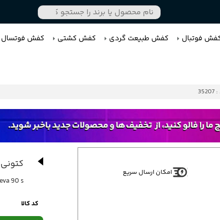
فش فوتبال
کفش طبیعت گردی
کفش کشتی
کفش فوتسال
3520
کتونی 
امکان ارسال سریع
eva 90 s
کد کالا