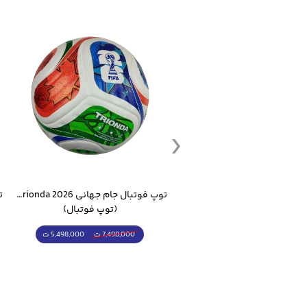
ست گرمکن شلوار ورزشی سالامون مشکی
توپ فوتبال جام جهانی 2026 Trionda مشابه اورجینال
(کرمکن شلوار)
(توپ فوتبال)
4,998,000 ت
5,498,000 ت
5,498,000 ت
7,498,000 ت