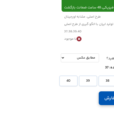
 ساعت ضمانت بازگشت
طرح اصلی، مشابه اورجینال
تولید ایران با الگو گیری از طرح اصلی
37،38،39،40
نا موجود
-
تومان
هید؟
ه:
37
40
39
38
ارش