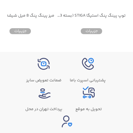
 60 عددی فاکس سه ستاره
توپ پینگ پنگ استیگا STIGA (بسته 3 عددی)
جزییات
جزییات
پشتیبانی اسپرت باما
ضمانت تعویض سایز
تحویل به موقع
پرداخت تهران در محل