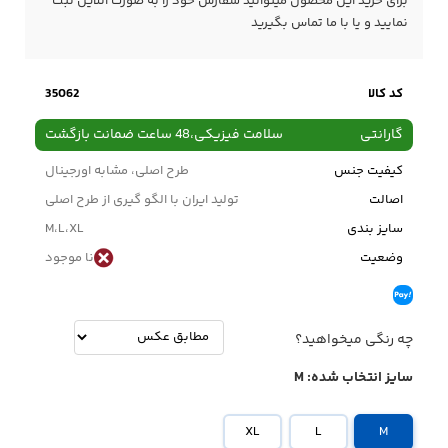
برای خرید این محصول میتوانید سفارش خود را به صورت آنلاین ثبت
نمایید و یا با ما
تماس
بگیرید
کد کالا
35062
گارانتی
سلامت فیزیکی،48 ساعت ضمانت بازگشت
کیفیت جنس
طرح اصلی، مشابه اورجینال
اصالت
تولید ایران با الگو گیری از طرح اصلی
سایز بندی
M،L،XL
وضعیت
نا موجود
چه رنگی میخواهید؟
سایز انتخاب شده:
M
XL
L
M