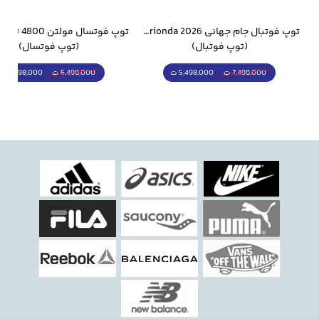
وار ورزشی سالامون مشکی
توپ فوتبال جام جهانی 2026 Trionda مشابه اورجینال
(توپ فوتبال)
(توپ فوتسال)
5,498,000 ت
5,298,000 ت
7,498,000 ت
6,498,000 ت