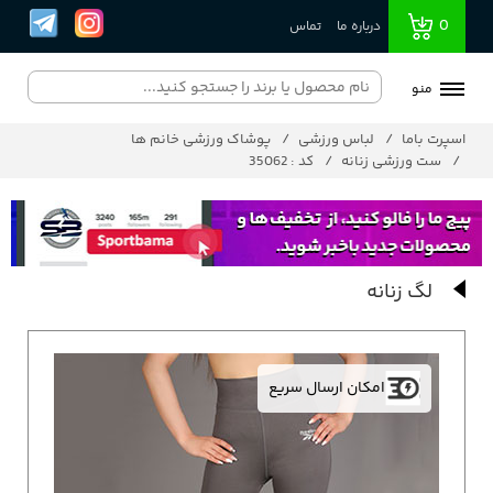
0
درباره ما
تماس
منو
اسپرت باما
لباس ورزشی
پوشاک ورزشی خانم ها
ست ورزشی زنانه
کد : 35062
لگ زنانه
امکان ارسال سریع