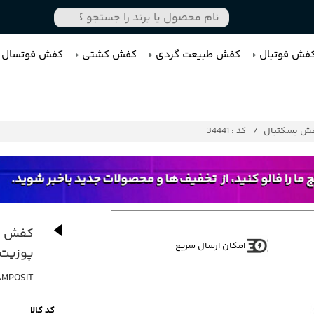
فش فوتبال
کفش طبیعت گردی
کفش کشتی
کفش فوتسال
ش بسکتبال
کد : 34441
کفش کت
امکان ارسال سریع
پوزیت
OAMPOSIT
کد کالا