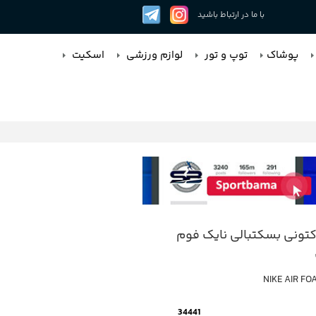
با ما در ارتباط باشید
پوشاک
توپ و تور
لوازم ورزشی
اسکیت
ونی بسکتبالی نایک فوم
NIKE AIR F
34441