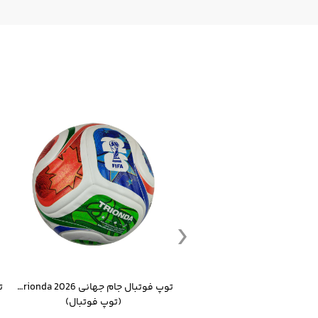
ست گرمکن شلوار ورزشی سالامون مشکی
توپ فوتبال جام جهانی 2026 Trionda مشابه اورجینال
(کرمکن شلوار)
(توپ فوتبال)