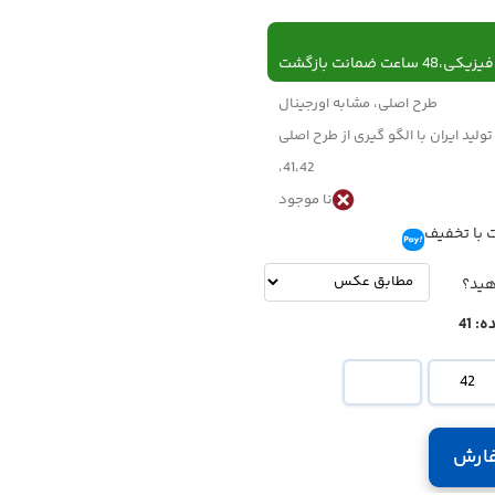
 ساعت ضمانت بازگشت
طرح اصلی، مشابه اورجینال
تولید ایران با الگو گیری از طرح اصلی
41،42،
نا موجود
 با تخفیف
تومان
-
تومان
هید؟
ه:
41
42
ارش