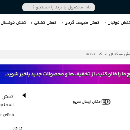
فش فوتبال
کفش طبیعت گردی
کفش کشتی
کفش فوتسال
ش بسکتبال
کد : 34353
کفش کت
امکان ارسال سریع
اسفنج
pongeBob
کد کالا