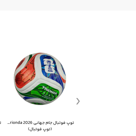
ست گرمکن شلوار ورزشی سالامون مشکی
توپ فوتبال جام جهانی 2026 Trionda مشابه اورجینال
(کرمکن شلوار)
(توپ فوتبال)