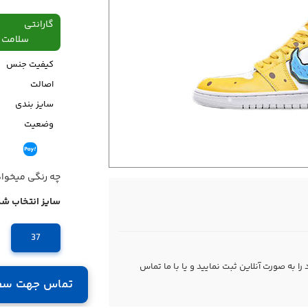
گارانتی
سلامت فیزیکی،48
کیفیت جنس
اصالت
سایز بندی
وضعیت
قیمت
چه رنگی میخوا
سایز انتخاب شد
37
 به صورت آنلاین ثبت نمایید و یا با ما
تماس
تماس جهت سف