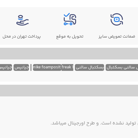
ضمانت تعویض سایز
تحویل به موقع
پرداخت تهران در محل
سالنی بسکتبال
بسکتبال سالنی
freak 1
nike foamposit
جیانیس
جیانیس
ولید نشده است. و طرح اورجینال میباشد.