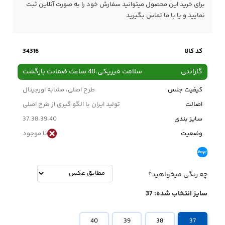
برای خرید این محصول میتوانید سفارش خود را به صورت آنلاین ثبت
نمایید و یا با ما
تماس
بگیرید
کد کالا
34316
گارانتی
سلامت فیزیکی،48 ساعت ضمانت بازگشت
کیفیت جنس
طرح اصلی، مشابه اورجینال
اصالت
تولید ایران با الگو گیری از طرح اصلی
سایز بندی
37،38،39،40
وضعیت
نا موجود
چه رنگی میخواهید؟
سایز انتخاب شده:
37
40
39
38
37