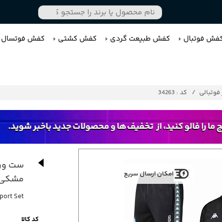
فش فوتبال
کفش طبیعت گردی
کفش کشتی
کفش فوتسال
فوتبالی
کد : 34263
ست ورز
امکان ارسال سریع
مشکی
port Set
کد کالا