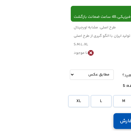
 ساعت ضمانت بازگشت
طرح اصلی، مشابه اورجینال
تولید ایران با الگو گیری از طرح اصلی
S،M،L،XL
نا موجود
-
تومان
هید؟
ه:
S
XL
L
M
ارش