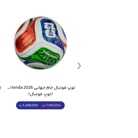
ست گرمکن شلوار ورزشی سالامون مشکی
توپ فوتبال جام جهانی 2026 Trionda مشابه اورجینال
(کرمکن شلوار)
(توپ فوتبال)
4,998,000 ت
5,498,000 ت
5,498,000 ت
7,498,000 ت