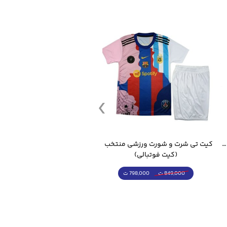
قمقمه ورزشی جاگ واتر 2.2 لیتر ایزی فیت
کیت تی شرت و شورت ورزشی منتخب مسی
(کیت فوتبالی)
(کرمکن شلوار)
798,000 ت
4,998,000 ت
849,000 ت
5,498,000 ت