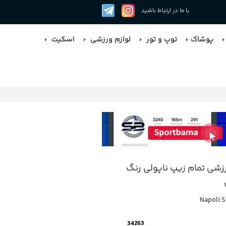
با ما در ارتباط باشید
پوشاک
توپ و تور
لوازم ورزشی
اسکیت
شی تمام زیپ ناپولی رنگ
Napoli S
34263