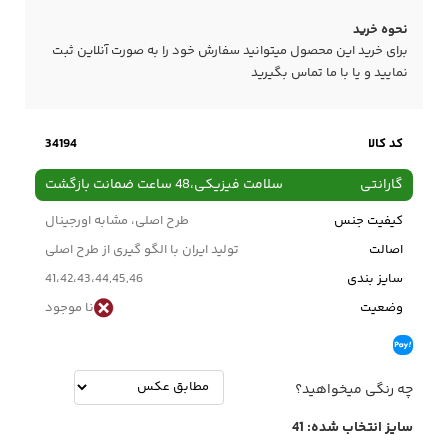
نحوه خرید
برای خرید این محصول میتوانید سفارش خود را به صورت آنلاین ثبت
نمایید و یا با ما
تماس
بگیرید
کد کالا
34194
گارانتی
سلامت فیزیکی،48 ساعت ضمانت بازگشت
کیفیت جنس
طرح اصلی، مشابه اورجینال
اصالت
تولید ایران با الگو گیری از طرح اصلی
سایز بندی
41،42،43،44,45,46
وضعیت
نا موجود
چه رنگی میخواهید؟
سایز انتخاب شده:
41