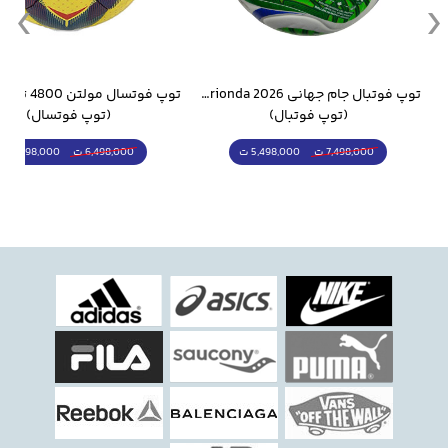
وار ورزشی سالامون مشکی
توپ فوتبال جام جهانی 2026 Trionda مشابه اورجینال
(توپ فوتبال)
(توپ فوتسال)
5,498,000 ت
5,298,000 ت
7,498,000 ت
6,498,000 ت