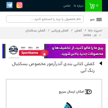
0
درباره ما
تماس
منو
اسپرت باما
کفش
کفش ورزشی
کفش بسکتبال
کد : 34194
کفش کتانی بندی آندرآرمور مخصوص بسکتبال
رنگ آبی
امکان ارسال سریع