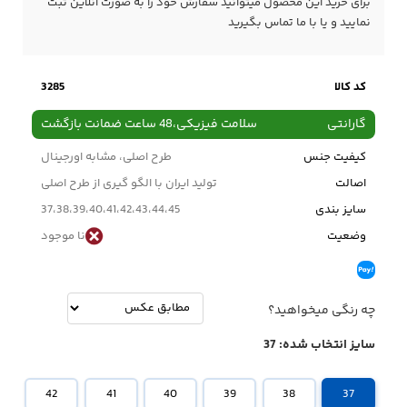
برای خرید این محصول میتوانید سفارش خود را به صورت آنلاین ثبت
نمایید و یا با ما
تماس
بگیرید
کد کالا
3285
گارانتی
سلامت فیزیکی،48 ساعت ضمانت بازگشت
کیفیت جنس
طرح اصلی، مشابه اورجینال
اصالت
تولید ایران با الگو گیری از طرح اصلی
سایز بندی
37،38،39،40،41،42،43،44،45
وضعیت
نا موجود
چه رنگی میخواهید؟
سایز انتخاب شده:
37
42
41
40
39
38
37