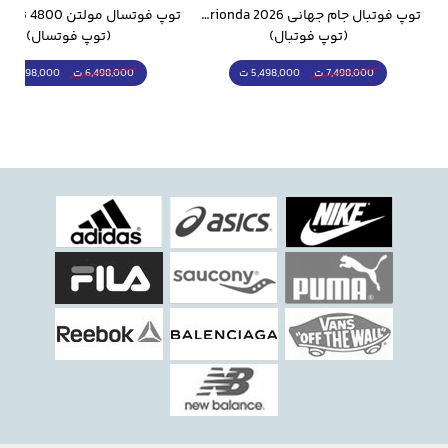
وار ورزشی سالامون مشکی
توپ فوتبال جام جهانی 2026 Trionda مشابه اورجینال
(توپ فوتبال)
(توپ فوتسال)
5,498,000 ت
5,298,000 ت
7,498,000 ت
6,498,000 ت