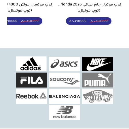
وار ورزشی سالامون مشکی
توپ فوتبال جام جهانی 2026 Trionda مشابه اورجینال
(توپ فوتبال)
(توپ فوتسال)
5,498,000 ت
5,298,000 ت
7,498,000 ت
6,498,000 ت