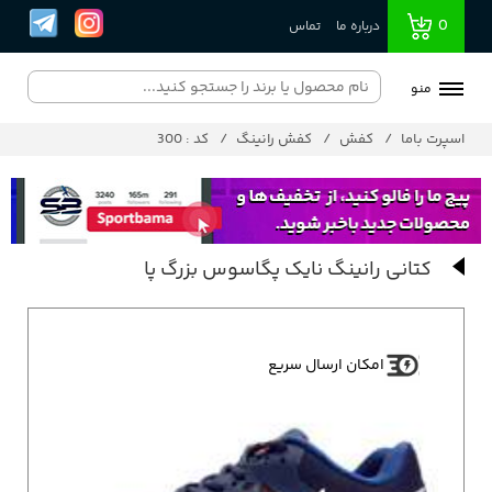
0
درباره ما
تماس
منو
اسپرت باما
کفش
کفش رانینگ
کد : 300
کتانی رانینگ نایک پگاسوس بزرگ پا
امکان ارسال سریع