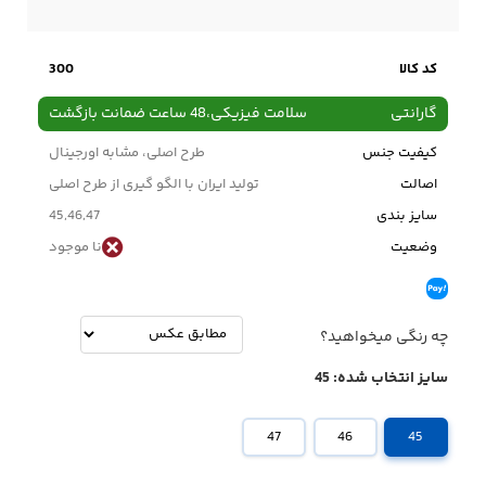
کد کالا
300
گارانتی
سلامت فیزیکی،48 ساعت ضمانت بازگشت
کیفیت جنس
طرح اصلی، مشابه اورجینال
اصالت
تولید ایران با الگو گیری از طرح اصلی
سایز بندی
45,46,47
وضعیت
نا موجود
چه رنگی میخواهید؟
سایز انتخاب شده:
45
47
46
45