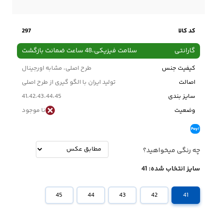
کد کالا
297
گارانتی
سلامت فیزیکی،48 ساعت ضمانت بازگشت
کیفیت جنس
طرح اصلی، مشابه اورجینال
اصالت
تولید ایران با الگو گیری از طرح اصلی
سایز بندی
41،42،43،44،45
وضعیت
نا موجود
چه رنگی میخواهید؟
سایز انتخاب شده:
41
45
44
43
42
41