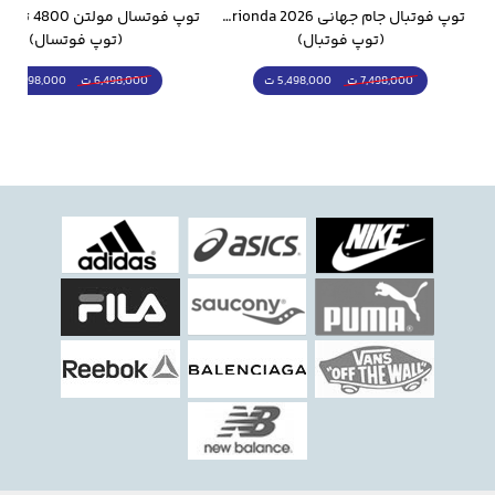
وار ورزشی سالامون مشکی
توپ فوتبال جام جهانی 2026 Trionda مشابه اورجینال
(توپ فوتبال)
(توپ فوتسال)
5,498,000 ت
5,298,000 ت
7,498,000 ت
6,498,000 ت