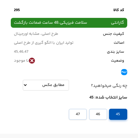
کد کالا
295
گارانتی
سلامت فیزیکی،48 ساعت ضمانت بازگشت
کیفیت جنس
طرح اصلی، مشابه اورجینال
اصالت
تولید ایران با الگو گیری از طرح اصلی
سایز بندی
45,46,47
وضعیت
نا موجود
چه رنگی میخواهید؟
سایز انتخاب شده:
45
47
46
45