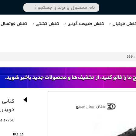
فش فوتبال
کفش طبیعت گردی
کفش کشتی
کفش فوتسال
269
کتانی 
امکان ارسال سریع
دویدن 
as zx750
کد کالا