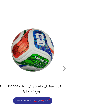
ست گرمکن شلوار ورزشی سالامون مشکی
توپ فوتبال جام جهانی 2026 Trionda مشابه اورجینال
(کرمکن شلوار)
(توپ فوتبال)
4,998,000 ت
5,498,000 ت
5,498,000 ت
7,498,000 ت