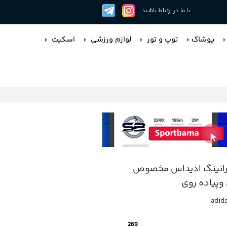
با ما در ارتباط باشید
پوشاک
توپ و تور
لوازم ورزشی
اسکیت
رانینگ ادیداس مخصوص
وپیاده روی
adid
269