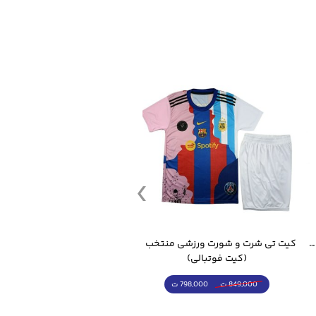
قمقمه ورزشی جاگ واتر 2.2 لیتر ایزی فیت
کیت تی شرت و شورت ورزشی منتخب مسی
(کیت فوتبالی)
(کرمکن شلوار)
798,000 ت
4,998,000 ت
849,000 ت
5,498,000 ت