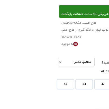
 ساعت ضمانت بازگشت
طرح اصلی، مشابه اورجینال
تولید ایران با الگو گیری از طرح اصلی
41،42،43،44،45
نا موجود
-
تومان
هید؟
ه:
41
44
43
42