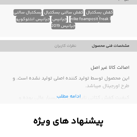
کفش بسکتبال
کفش سالنی بسکتبال
بسکتبال سالنی
freak 1
nike foamposit
جیانیس
جیانیس انتتوکوپو
جیانیس 2019
مشخصات فنی محصول
نظرات کاربران
اصالت کالا
غیر اصل
این محصول توسط تولید کننده اصلی تولید نشده است. و
طرح اورجینال میباشد.
ادامه مطلب
کیفیت کفش کتانی نایک کایری 5 بسیار عالی بوده و
مناسب ورزش بسکتبال می باشد.