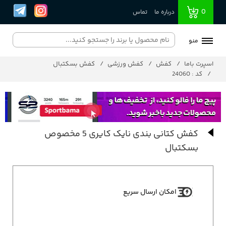
0
درباره ما
تماس
منو
اسپرت باما
کفش
کفش ورزشی
کفش بسکتبال
کد : 24060
کفش کتانی بندی نایک کایری 5 مخصوص
بسکتبال
امکان ارسال سریع