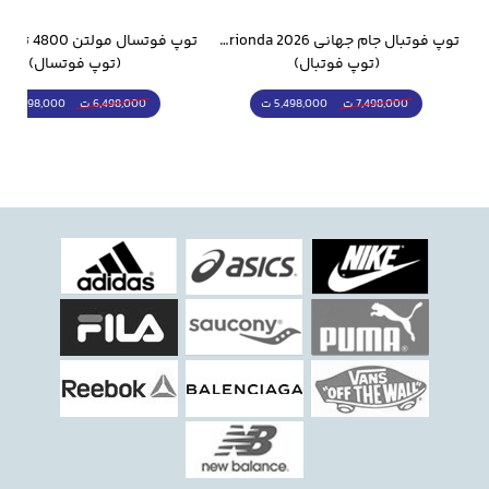
وار ورزشی سالامون مشکی
توپ فوتبال جام جهانی 2026 Trionda مشابه اورجینال
(توپ فوتبال)
(توپ فوتسال)
5,498,000 ت
5,298,000 ت
7,498,000 ت
6,498,000 ت