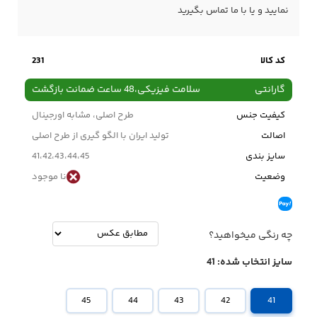
نمایید و یا با ما
تماس
بگیرید
کد کالا
231
گارانتی
سلامت فیزیکی،48 ساعت ضمانت بازگشت
کیفیت جنس
طرح اصلی، مشابه اورجینال
اصالت
تولید ایران با الگو گیری از طرح اصلی
سایز بندی
41،42،43،44،45
وضعیت
نا موجود
چه رنگی میخواهید؟
سایز انتخاب شده:
41
45
44
43
42
41