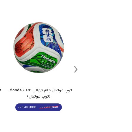
ست گرمکن شلوار ورزشی سالامون مشکی
توپ فوتبال جام جهانی 2026 Trionda مشابه اورجینال
(کرمکن شلوار)
(توپ فوتبال)
4,998,000 ت
5,498,000 ت
5,498,000 ت
7,498,000 ت