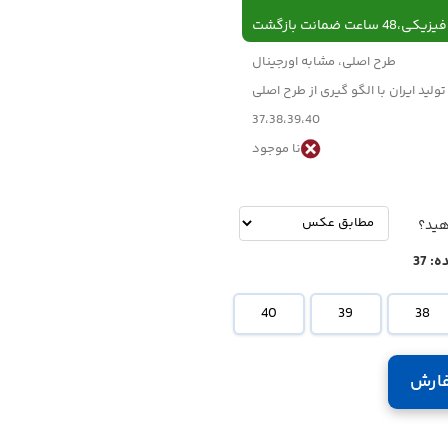
 ساعت ضمانت بازگشت
طرح اصلی، مشابه اورجینال
تولید ایران با الگو گیری از طرح اصلی
37،38،39،40
نا موجود
-
تومان
هید؟
ه:
37
40
39
38
ارش