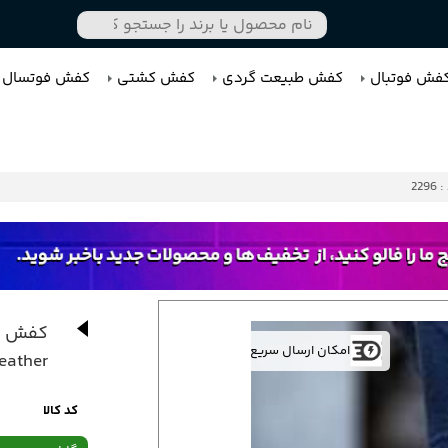
فش فوتبال
کفش طبیعت گردی
کفش کشتی
کفش فوتسال
2296
کفش کت
امکان ارسال سریع
eather
کد کالا