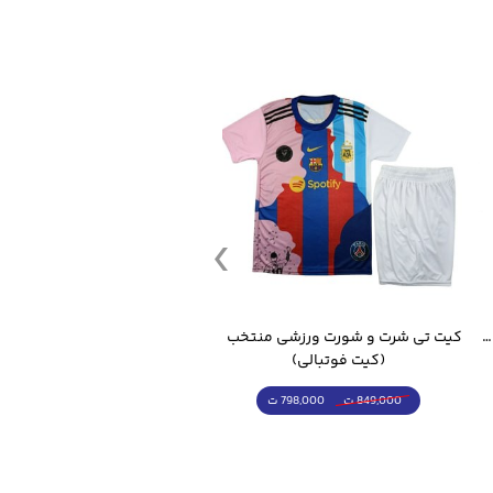
قمقمه ورزشی جاگ واتر 2.2 لیتر ایزی فیت
کیت تی شرت و شورت ورزشی منتخب مسی
(کیت فوتبالی)
(کرمکن شلوار)
798,000 ت
4,998,000 ت
849,000 ت
5,498,000 ت