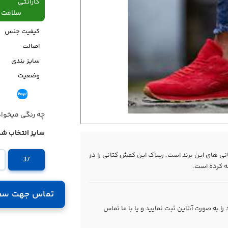
گارانتی
سلامت فیزیکی،48
کیفیت جنس
اصالت
سایز بندی
وضعیت
قیمت
چه رنگی میخوا
سایز انتخاب شد
نی های این برند است. ریباک این کفش کتانی را در
37
ضه کرده است.
تماس جهت سف
 به صورت آنلاین ثبت نمایید و یا با ما
تماس