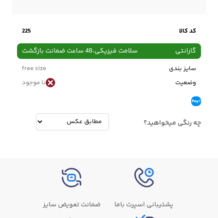
کد کالا
225
گارانتی
سلامت فیزیکی،48 ساعت ضمانت بازگشت
سایز بندی
free size
وضعیت
نا موجود
چه رنگی میخواهید؟
پشتیبانی اسپرت باما
ضمانت تعویض سایز