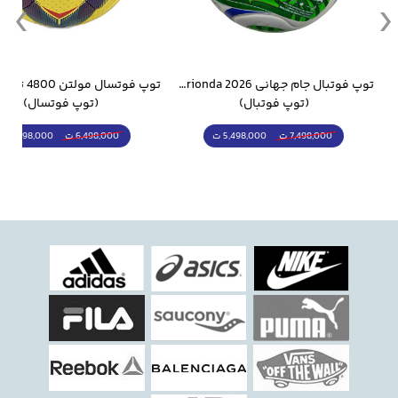
وار ورزشی سالامون مشکی
توپ فوتبال جام جهانی 2026 Trionda مشابه اورجینال
(توپ فوتبال)
(توپ فوتسال)
5,498,000 ت
5,298,000 ت
7,498,000 ت
6,498,000 ت