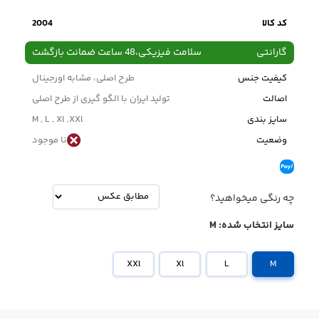
کد کالا
2004
گارانتی
سلامت فیزیکی،48 ساعت ضمانت بازگشت
کیفیت جنس
طرح اصلی، مشابه اورجینال
اصالت
تولید ایران با الگو گیری از طرح اصلی
سایز بندی
M , L , Xl ,XXl
وضعیت
نا موجود
چه رنگی میخواهید؟
سایز انتخاب شده:
M
XXl
Xl
L
M