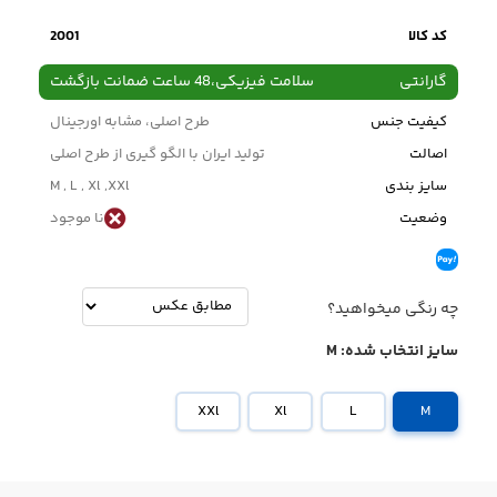
کد کالا
2001
گارانتی
سلامت فیزیکی،48 ساعت ضمانت بازگشت
کیفیت جنس
طرح اصلی، مشابه اورجینال
اصالت
تولید ایران با الگو گیری از طرح اصلی
سایز بندی
M , L , Xl ,XXl
وضعیت
نا موجود
چه رنگی میخواهید؟
سایز انتخاب شده:
M
XXl
Xl
L
M