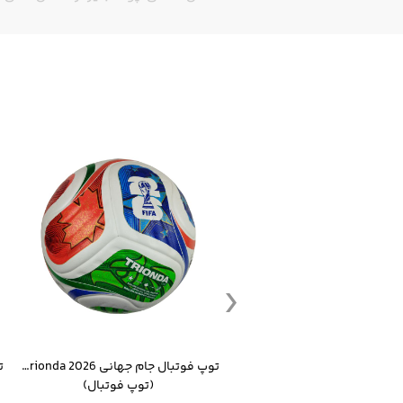
ست گرمکن شلوار ورزشی سالامون مشکی
توپ فوتبال جام جهانی 2026 Trionda مشابه اورجینال
(کرمکن شلوار)
(توپ فوتبال)