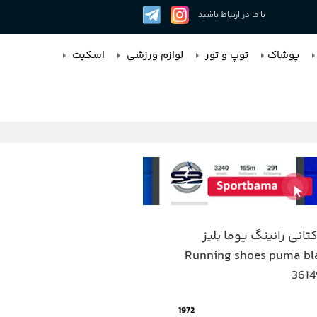
با ما در ارتباط باشید
پوشاک
توپ و تور
لوازم ورزشی
اسکیت
انی رانینگ پوما بلیز
Running shoes puma bl
361
1972