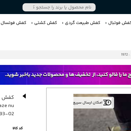
فش فوتبال
کفش طبیعت گردی
کفش کشتی
کفش فوتسال
1972
کفش کت
امکان ارسال سریع
aze nu
493-02
کد کالا