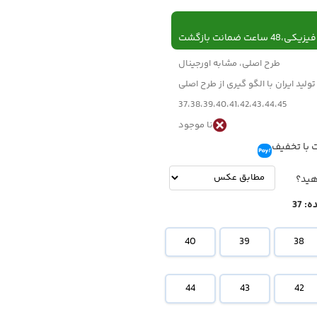
 ساعت ضمانت بازگشت
طرح اصلی، مشابه اورجینال
تولید ایران با الگو گیری از طرح اصلی
37،38،39،40،41،42،43،44،45
نا موجود
 با تخفیف
تومان
-
تومان
هید؟
ه:
37
40
39
38
44
43
42