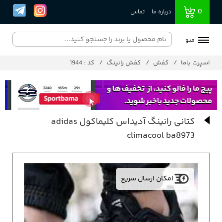
0
درباره ما
تماس
منو
اسپرت باما
کفش
کفش رانینگ
کد : 1944
کتانی رانینگ آدیداس کلیماکول adidas
climacool ba8973
امکان ارسال سریع