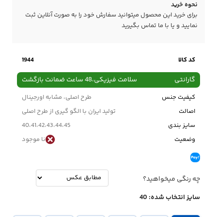
نحوه خرید
برای خرید این محصول میتوانید سفارش خود را به صورت آنلاین ثبت
نمایید و یا با ما
تماس
بگیرید
کد کالا
1944
گارانتی
سلامت فیزیکی،48 ساعت ضمانت بازگشت
کیفیت جنس
طرح اصلی، مشابه اورجینال
اصالت
تولید ایران با الگو گیری از طرح اصلی
سایز بندی
40،41،42،43،44،45
وضعیت
نا موجود
چه رنگی میخواهید؟
سایز انتخاب شده:
40