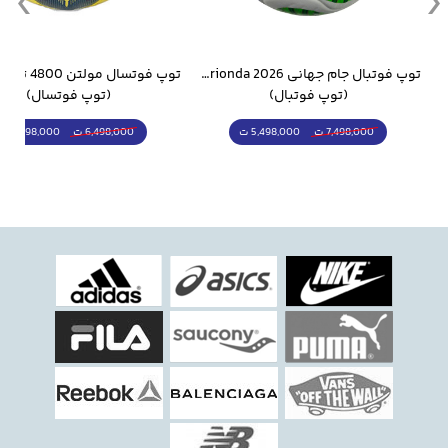
وار ورزشی سالامون مشکی
توپ فوتبال جام جهانی 2026 Trionda مشابه اورجینال
(توپ فوتبال)
(توپ فوتسال)
5,498,000 ت
5,298,000 ت
7,498,000 ت
6,498,000 ت