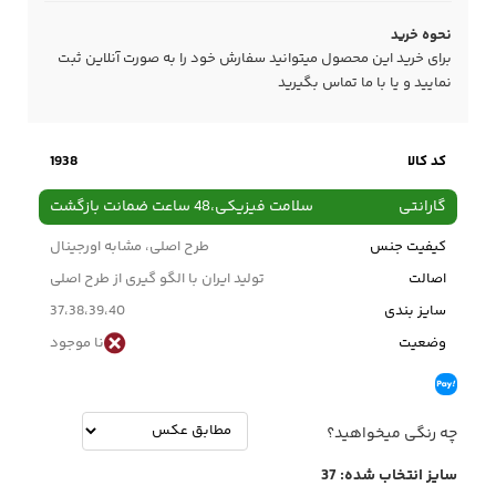
نحوه خرید
برای خرید این محصول میتوانید سفارش خود را به صورت آنلاین ثبت
نمایید و یا با ما
تماس
بگیرید
کد کالا
1938
گارانتی
سلامت فیزیکی،48 ساعت ضمانت بازگشت
کیفیت جنس
طرح اصلی، مشابه اورجینال
اصالت
تولید ایران با الگو گیری از طرح اصلی
سایز بندی
37،38،39،40
وضعیت
نا موجود
چه رنگی میخواهید؟
سایز انتخاب شده:
37