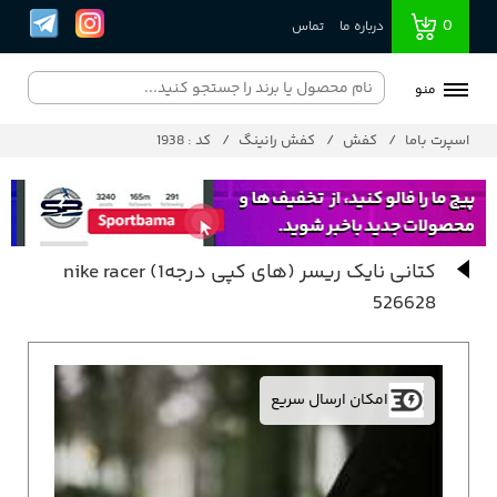
0
درباره ما
تماس
منو
اسپرت باما
کفش
کفش رانینگ
کد : 1938
کتانی نایک ریسر (های کپی درجه1) nike racer
526628
امکان ارسال سریع