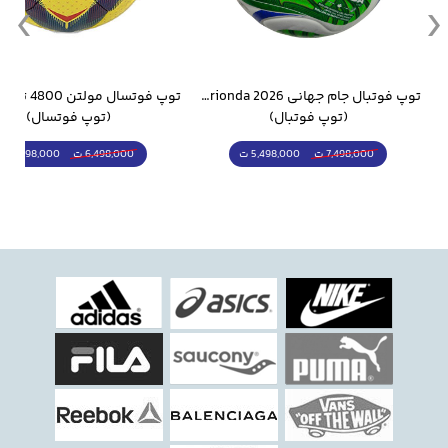
وار ورزشی سالامون مشکی
توپ فوتبال جام جهانی 2026 Trionda مشابه اورجینال
(توپ فوتبال)
(توپ فوتسال)
5,498,000 ت
5,298,000 ت
7,498,000 ت
6,498,000 ت