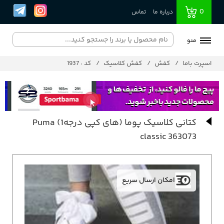
0
درباره ما
تماس
منو
اسپرت باما
کفش
کفش کلاسیک
کد : 1937
کتانی کلاسیک پوما (های کپی درجه1) Puma
classic 363073
امکان ارسال سریع