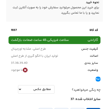
نحوه خرید
برای خرید این محصول میتوانید سفارش خود را به صورت آنلاین ثبت
نمایید و یا با ما
تماس
بگیرید
کد کالا
1937
گارانتی
سلامت فیزیکی،48 ساعت ضمانت بازگشت
کیفیت جنس
طرح اصلی، مشابه اورجینال
اصالت
تولید ایران با الگو گیری از طرح اصلی
سایز بندی
37،38،39،40
وضعیت
نا موجود
چه رنگی میخواهید؟
سایز انتخاب شده:
37