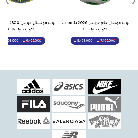
وار ورزشی سالامون مشکی
توپ فوتبال جام جهانی 2026 Trionda مشابه اورجینال
(توپ فوتبال)
(توپ فوتسال)
5,498,000 ت
5,298,000 ت
7,498,000 ت
6,498,000 ت