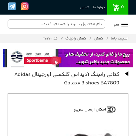
0
درباره ما
تماس
منو
اسپرت باما
کفش
کفش رانینگ
کد : 1929
کتانی رانینگ آدیداس گلکسی اورجینال Adidas
Galaxy 3 shoes BA7809
امکان ارسال سریع