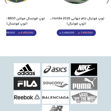
وار ورزشی سالامون مشکی
توپ فوتبال جام جهانی 2026 Trionda مشابه اورجینال
(توپ فوتبال)
(توپ فوتسال)
5,498,000 ت
5,298,000 ت
7,498,000 ت
6,498,000 ت