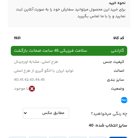
نحوه خرید
برای خرید این محصول میتوانید سفارش خود را به صورت آنلاین ثبت
نمایید و یا با ما
تماس
بگیرید
کد کالا
1921
گارانتی
سلامت فیزیکی،48 ساعت ضمانت بازگشت
کیفیت جنس
طرح اصلی، مشابه اورجینال
اصالت
تولید ایران با الگو گیری از طرح اصلی
سایز بندی
40،41،42،43،44،45
وضعیت
نا موجود
چه رنگی میخواهید؟
سایز انتخاب شده:
40