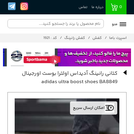
0
درباره ما
تماس
منو
اسپرت باما
کفش
کفش رانینگ
کد : 1921
کتانی رانینگ آدیداس اولترا بوست اورجینال
adidas ultra boost shoes BA8849
امکان ارسال سریع