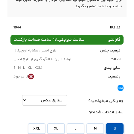
نمایید و یا با ما
تماس
بگیرید
کد کالا
1844
گارانتی
سلامت فیزیکی،48 ساعت ضمانت بازگشت
کیفیت جنس
طرح اصلی، مشابه اورجینال
اصالت
تولید ایران با الگو گیری از طرح اصلی
سایز بندی
وضعیت
نا موجود
چه رنگی میخواهید؟
سایز انتخاب شده:
XXL
XL
L
M