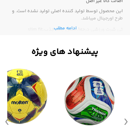
اصالت کالا
غیر اصل
این محصول توسط تولید کننده اصلی تولید نشده است. و
طرح اورجینال میباشد.
ادامه مطلب
تی شرت ورزشی درجه1،جنس پنبه،جذب،slim fit