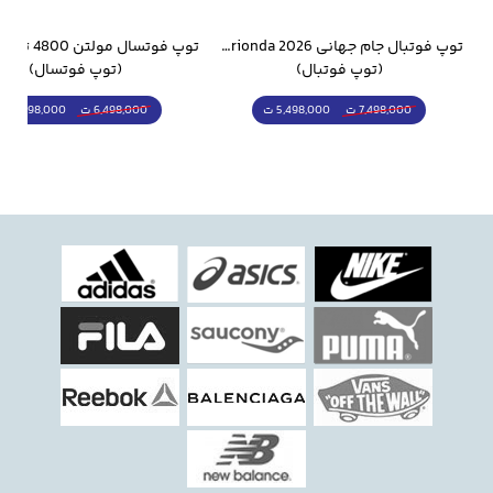
وار ورزشی سالامون مشکی
توپ فوتبال جام جهانی 2026 Trionda مشابه اورجینال
(توپ فوتبال)
(توپ فوتسال)
5,498,000 ت
5,298,000 ت
7,498,000 ت
6,498,000 ت