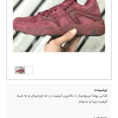
توضیحات
کتانی پوما ترینومیک با بالاترین کیفیت در حد اورجینال و به شرط
کیفیت،زیبا و بادوام