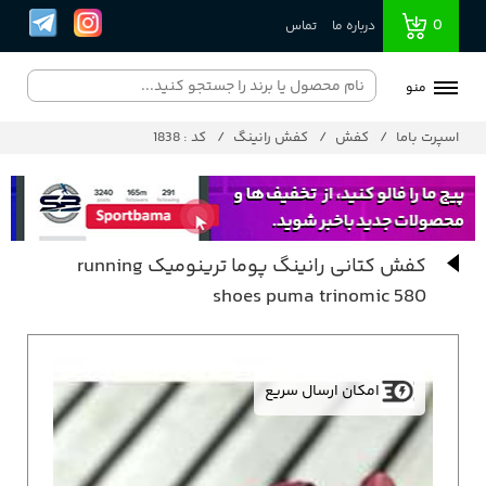
0
درباره ما
تماس
منو
اسپرت باما
کفش
کفش رانینگ
کد : 1838
کفش کتانی رانینگ پوما ترینومیک running
shoes puma trinomic 580
امکان ارسال سریع