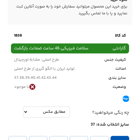
نحوه خرید
برای خرید این محصول میتوانید سفارش خود را به صورت آنلاین ثبت
نمایید و یا با ما
تماس
بگیرید
کد کالا
1838
گارانتی
سلامت فیزیکی،48 ساعت ضمانت بازگشت
کیفیت جنس
طرح اصلی، مشابه اورجینال
اصالت
تولید ایران با الگو گیری از طرح اصلی
سایز بندی
37،38،39،40،41،42،43،44
وضعیت
نا موجود
چه رنگی میخواهید؟
سایز انتخاب شده:
37