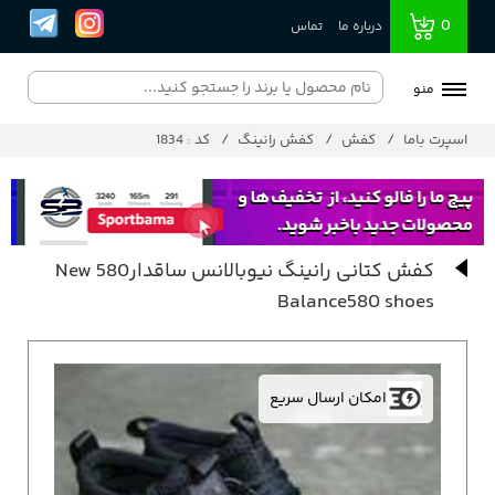
0
درباره ما
تماس
منو
اسپرت باما
کفش
کفش رانینگ
کد : 1834
کفش کتانی رانینگ نیوبالانس ساقدار580 New
Balance580 shoes
امکان ارسال سریع