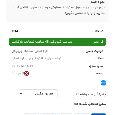
نحوه خرید
برای خرید این محصول میتوانید سفارش خود را به صورت آنلاین ثبت
نمایید و یا با ما
تماس
بگیرید
کد کالا
1834
گارانتی
سلامت فیزیکی،48 ساعت ضمانت بازگشت
کیفیت جنس
طرح اصلی، مشابه اورجینال
اصالت
تولید ایران با الگو گیری از طرح اصلی
سایز بندی
40،41،42،43،44
وضعیت
نا موجود
چه رنگی میخواهید؟
سایز انتخاب شده:
40