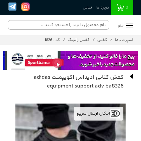
0
درباره ما
تماس
منو
اسپرت باما
کفش
کفش رانینگ
کد : 1826
کفش کتانی ادیداس اکویپمنت adidas
equipment support adv ba8326
امکان ارسال سریع