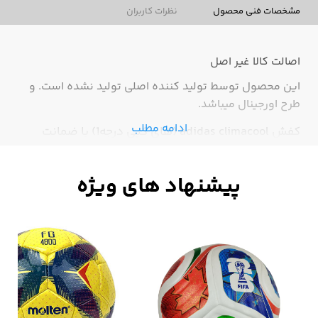
مشخصات فنی محصول
نظرات کاربران
اصالت کالا
غیر اصل
این محصول توسط تولید کننده اصلی تولید نشده است. و
طرح اورجینال میباشد.
ادامه مطلب
کفش adidas climacool (های کپی درجه1) با ضمانت
کیفیت،زیبا و با دوام