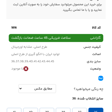
برای خرید این محصول میتوانید سفارش خود را به صورت آنلاین ثبت
نمایید و یا با ما
تماس
بگیرید
کد کالا
1816
گارانتی
سلامت فیزیکی،48 ساعت ضمانت بازگشت
کیفیت جنس
طرح اصلی، مشابه اورجینال
اصالت
تولید ایران با الگو گیری از طرح اصلی
سایز بندی
36،37،38،39،40،41،42،43،44،45
وضعیت
نا موجود
چه رنگی میخواهید؟
سایز انتخاب شده:
36