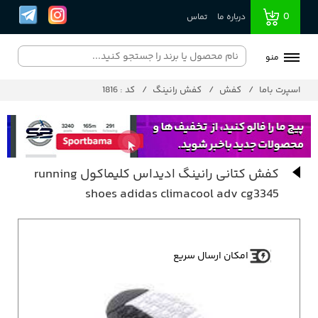
0
درباره ما
تماس
منو
اسپرت باما
کفش
کفش رانینگ
کد : 1816
کفش کتانی رانینگ ادیداس کلیماکول running
shoes adidas climacool adv cg3345
امکان ارسال سریع