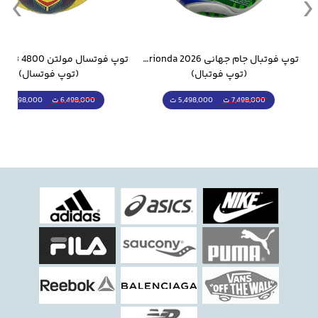
وار ورزشی سالامون مشکی
توپ فوتبال جام جهانی 2026 Trionda مشابه اورجینال
(توپ فوتبال)
(توپ فوتسال)
5,498,000 ت
5,298,000 ت
7,498,000 ت
6,498,000 ت