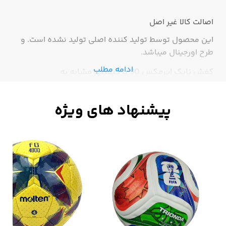
اصالت کالا
غیر اصل
این محصول توسط تولید کننده اصلی تولید نشده است. و
طرح اورجینال میباشد.
ادامه مطلب
کفش نایک ایرمکس 90 با کیفیتی مشابه به
اورجینال،های کپی درجه 1،زیبا،شیک و بادوام