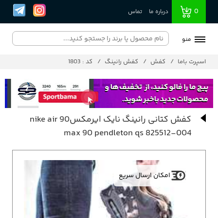
0
درباره ما
تماس
منو
اسپرت باما
کفش
کفش رانینگ
کد : 1803
کفش کتانی رانینگ نایک ایرمکس90 nike air
max 90 pendleton qs 825512-004
امکان ارسال سریع