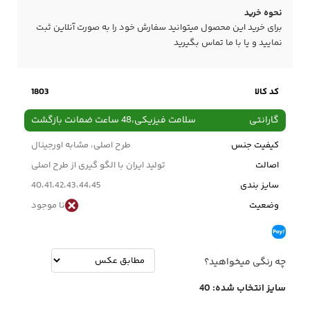
نحوه خرید
برای خرید این محصول میتوانید سفارش خود را به صورت آنلاین ثبت
نمایید و یا با ما
تماس
بگیرید
کد کالا
1803
گارانتی
سلامت فیزیکی،48 ساعت ضمانت بازگشت
کیفیت جنس
طرح اصلی، مشابه اورجینال
اصالت
تولید ایران با الگو گیری از طرح اصلی
سایز بندی
40،41،42،43،44،45
وضعیت
نا موجود
چه رنگی میخواهید؟
سایز انتخاب شده:
40