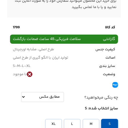
برای خرید این محصول میتوانید سفارش خود را به صورت آنلاین ثبت
نمایید و یا با ما
تماس
بگیرید
کد کالا
1799
گارانتی
سلامت فیزیکی،48 ساعت ضمانت بازگشت
کیفیت جنس
طرح اصلی، مشابه اورجینال
اصالت
تولید ایران با الگو گیری از طرح اصلی
سایز بندی
S-M-L-XL
وضعیت
نا موجود
چه رنگی میخواهید؟
سایز انتخاب شده:
S
XL
L
M
S