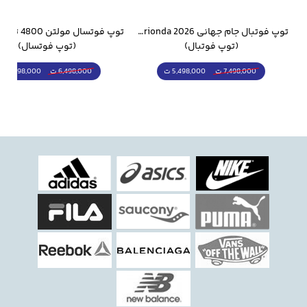
وار ورزشی سالامون مشکی
توپ فوتبال جام جهانی 2026 Trionda مشابه اورجینال
(توپ فوتبال)
(توپ فوتسال)
5,498,000 ت
5,298,000 ت
7,498,000 ت
6,498,000 ت