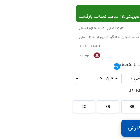
 ساعت ضمانت بازگشت
طرح اصلی، مشابه اورجینال
تولید ایران با الگو گیری از طرح اصلی
37،38،39،40
نا موجود
 با تخفیف
تومان
-
تومان
هید؟
ه:
37
40
39
38
ارش