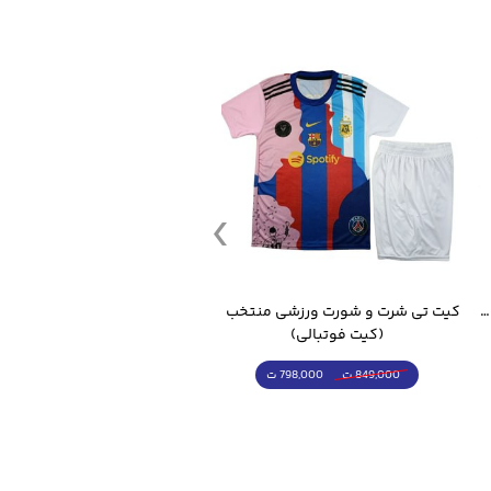
قمقمه ورزشی جاگ واتر 2.2 لیتر ایزی فیت
کیت تی شرت و شورت ورزشی منتخب مسی
(کیت فوتبالی)
(کرمکن شلوار)
798,000 ت
4,998,000 ت
849,000 ت
5,498,000 ت