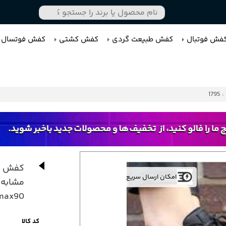
فش فوتبال
کفش طبیعت گردی
کفش کشتی
کفش فوتسال
1795
کفش کت
امکان ارسال سریع
max90
کد کالا