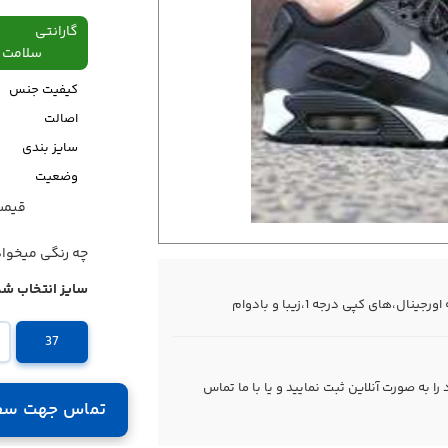
گارانتی
سلامت فیزیکی،48
کیفیت جنس
اصالت
سایز بندی
وضعیت
قیمت قبل
قیمت
چه رنگی میخوا
سایز انتخاب شد
37
 به صورت آنلاین ثبت نمایید و یا با ما
تماس
تماس جهت سف