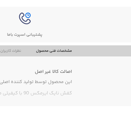
پشتیبانی اسپرت باما
مشخصات فنی محصول
نظرات کاربران
اصالت کالا
غیر اصل
این محصول توسط تولید کننده اصلی ت
کفش نایک ایرمکس 90 با کیفیتی مشابه به اورجینال،های کپی درجه 1،زیبا و بادوام