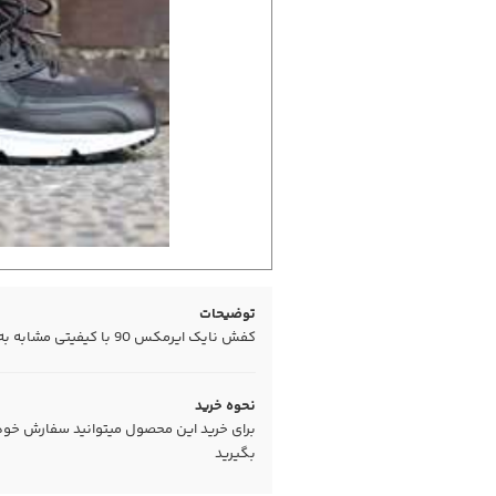
توضیحات
کفش نایک ایرمکس 90 با کیفیتی مشابه به اورجینال،های کپی درجه 1،زیبا و بادوام
نحوه خرید
برای خرید این محصول میتوانید سفارش خود را
بگیرید