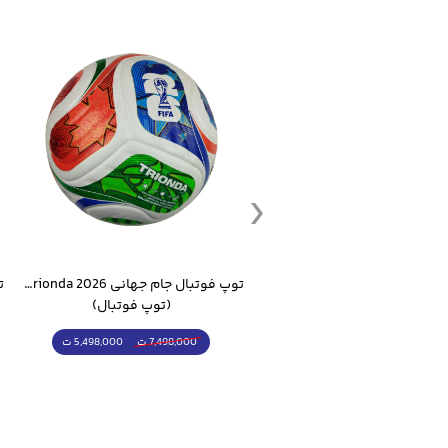
ست گرمکن شلوار ورزشی سالامون مشکی
توپ فوتبال جام جهانی 2026 Trionda مشابه اورجینال
(کرمکن شلوار)
(توپ فوتبال)
4,998,000 ت
5,498,000 ت
5,498,000 ت
7,498,000 ت