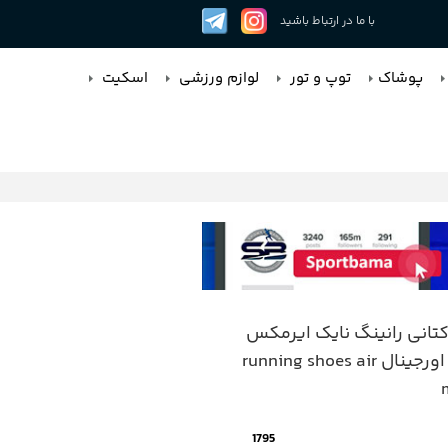
با ما در ارتباط باشید
پوشاک
توپ و تور
لوازم ورزشی
اسکیت
انی رانینگ نایک ایرمکس
مشابه اورجینال running shoes air
1795