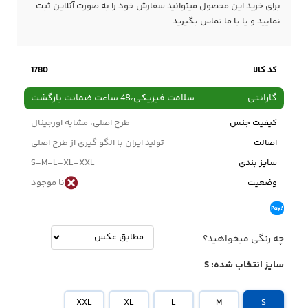
برای خرید این محصول میتوانید سفارش خود را به صورت آنلاین ثبت
نمایید و یا با ما
تماس
بگیرید
کد کالا
1780
گارانتی
سلامت فیزیکی،48 ساعت ضمانت بازگشت
کیفیت جنس
طرح اصلی، مشابه اورجینال
اصالت
تولید ایران با الگو گیری از طرح اصلی
سایز بندی
S-M-L-XL-XXL
وضعیت
نا موجود
چه رنگی میخواهید؟
سایز انتخاب شده:
S
XXL
XL
L
M
S