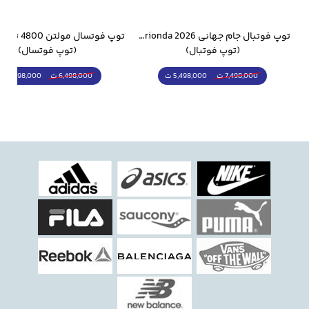
وار ورزشی سالامون مشکی
توپ فوتبال جام جهانی 2026 Trionda مشابه اورجینال
(توپ فوتبال)
(توپ فوتسال)
5,498,000 ت
5,298,000 ت
7,498,000 ت
6,498,000 ت