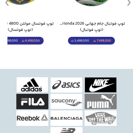
وار ورزشی سالامون مشکی
توپ فوتبال جام جهانی 2026 Trionda مشابه اورجینال
(توپ فوتبال)
(توپ فوتسال)
5,498,000 ت
5,298,000 ت
7,498,000 ت
6,498,000 ت