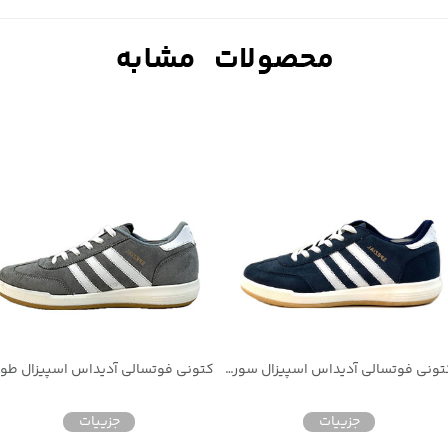
کتونی فوتسالی آدیداس اسپیزال سورمه ای مخصوص اسفالت و سالن رویه جیر
جزییات
جزییات