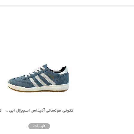
کتونی فوتسالی آدیداس اسپیزال ابی مخصوص اسفالت مناسب سالن رویه جیر
جزییات