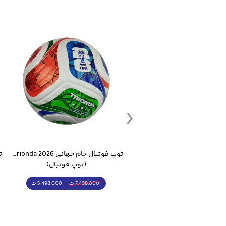
ست گرمکن شلوار ورزشی سالامون مشکی
توپ فوتبال جام جهانی 2026 Trionda مشابه اورجینال
(کرمکن شلوار)
(توپ فوتبال)
4,998,000 ت
5,498,000 ت
5,498,000 ت
7,498,000 ت