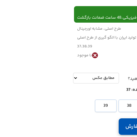
 ساعت ضمانت بازگشت
طرح اصلی، مشابه اورجینال
تولید ایران با الگو گیری از طرح اصلی
37،38،39
نا موجود
-
تومان
هید؟
ه:
37
39
38
ارش