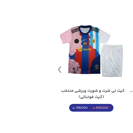
قمقمه ورزشی جاگ واتر 2.2 لیتر ایزی فیت
کیت تی شرت و شورت ورزشی منتخب مسی
(کیت فوتبالی)
(کرمکن شلوار)
798,000 ت
4,998,000 ت
849,000 ت
5,498,000 ت