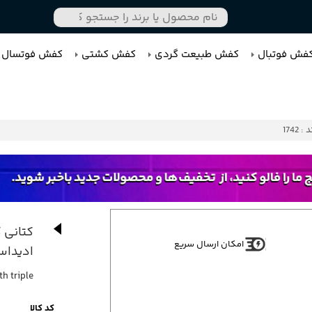
فش فوتبال
کفش طبیعت گردی
کفش کشتی
کفش فوتسال
 : 1742
کتانی 
امکان ارسال سریع
ادیدا
th triple
کد کالا