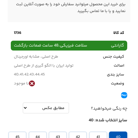
برای خرید این محصول میتوانید سفارش خود را به صورت آنلاین ثبت
نمایید و یا با ما
تماس
بگیرید
کد کالا
1736
گارانتی
سلامت فیزیکی،48 ساعت ضمانت بازگشت
کیفیت جنس
طرح اصلی، مشابه اورجینال
اصالت
تولید ایران با الگو گیری از طرح اصلی
سایز بندی
40،41،42،43،44،45
وضعیت
نا موجود
چه رنگی میخواهید؟
سایز انتخاب شده:
40
45
44
43
42
41
40