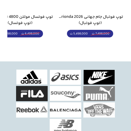
وار ورزشی سالامون مشکی
توپ فوتبال جام جهانی 2026 Trionda مشابه اورجینال
(توپ فوتبال)
(توپ فوتسال)
5,498,000 ت
5,298,000 ت
7,498,000 ت
6,498,000 ت