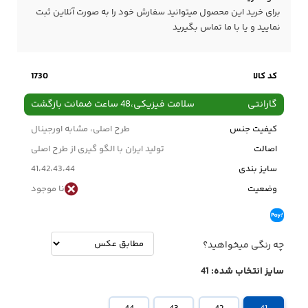
برای خرید این محصول میتوانید سفارش خود را به صورت آنلاین ثبت
نمایید و یا با ما
تماس
بگیرید
کد کالا
1730
گارانتی
سلامت فیزیکی،48 ساعت ضمانت بازگشت
کیفیت جنس
طرح اصلی، مشابه اورجینال
اصالت
تولید ایران با الگو گیری از طرح اصلی
سایز بندی
41،42،43،44
وضعیت
نا موجود
چه رنگی میخواهید؟
سایز انتخاب شده:
41