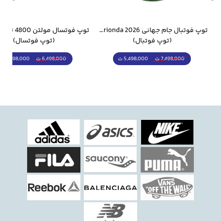
وار ورزشی سالامون مشکی
توپ فوتبال جام جهانی 2026 Trionda مشابه اورجینال
(توپ فوتبال)
(توپ فوتسال)
5,498,000 ت
5,298,000 ت
7,498,000 ت
6,498,000 ت