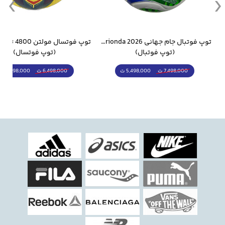
وار ورزشی سالامون مشکی
توپ فوتبال جام جهانی 2026 Trionda مشابه اورجینال
(توپ فوتبال)
(توپ فوتسال)
5,498,000 ت
5,298,000 ت
7,498,000 ت
6,498,000 ت