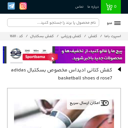
0
درباره ما
تماس
منو
اسپرت باما
کفش
کفش ورزشی
کفش بسکتبال
کد : 1681
کفش کتانی ادیداس مخصوص بسکتبال adidas
basketball shoes d rose7
امکان ارسال سریع