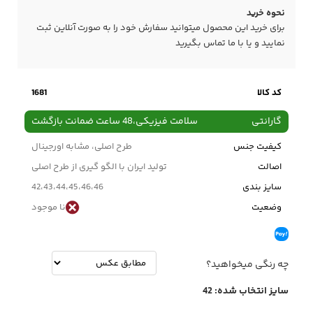
نحوه خرید
برای خرید این محصول میتوانید سفارش خود را به صورت آنلاین ثبت
نمایید و یا با ما
تماس
بگیرید
کد کالا
1681
گارانتی
سلامت فیزیکی،48 ساعت ضمانت بازگشت
کیفیت جنس
طرح اصلی، مشابه اورجینال
اصالت
تولید ایران با الگو گیری از طرح اصلی
سایز بندی
42،43،44،45،46،46
وضعیت
نا موجود
چه رنگی میخواهید؟
سایز انتخاب شده:
42