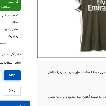
گارانتی
سلامت فیزیکی،48
کیفیت جنس
اصالت
سایز بندی
وضعیت
قیمت قبل
قیمت
چه رنگی میخوا
سایز انتخاب شد
تی شرت ورزشی آث میلان آدیداس 2017 های کپی درجه 1،مناسب برای سن 6 سال به بالا،تی
Kids
XXL
 به صورت آنلاین ثبت نمایید و یا با ما
تماس