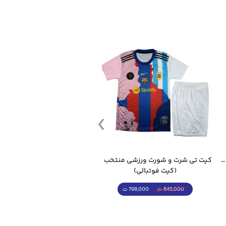
قمقمه ورزشی جاگ واتر 2.2 لیتر ایزی فیت
کیت تی شرت و شورت ورزشی منتخب مسی
(کیت فوتبالی)
(کرمکن شلوار)
798,000 ت
4,998,000 ت
849,000 ت
5,498,000 ت