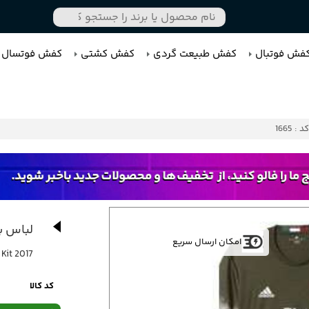
فش فوتبال
کفش طبیعت گردی
کفش کشتی
کفش فوتسال
کد : 1665
لباس با
امکان ارسال سریع
2017 t-shirt Ac Milan New Kit
کد کالا