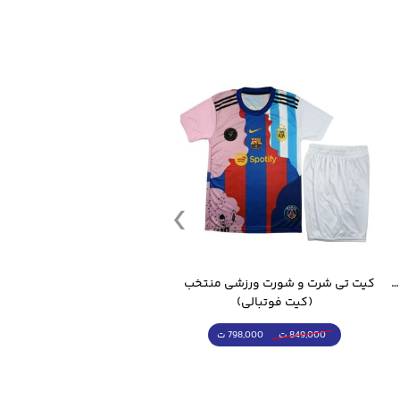
قمقمه ورزشی جاگ واتر 2.2 لیتر ایزی فیت
کیت تی شرت و شورت ورزشی منتخب مسی
(کیت فوتبالی)
(کرمکن شلوار)
798,000 ت
4,998,000 ت
849,000 ت
5,498,000 ت