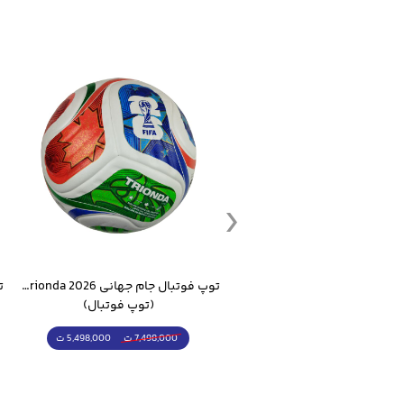
ست گرمکن شلوار ورزشی سالامون مشکی
توپ فوتبال جام جهانی 2026 Trionda مشابه اورجینال
(کرمکن شلوار)
(توپ فوتبال)
4,998,000 ت
5,498,000 ت
5,498,000 ت
7,498,000 ت