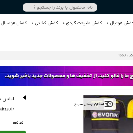
فش فوتبال
کفش طبیعت گردی
کفش کشتی
کفش فوتسال
کد : 1663
لباس با
امکان ارسال سریع
Kits2017
کد کالا