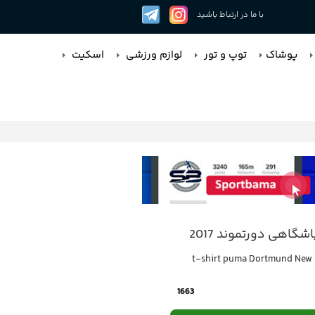
با ما در ارتباط باشید
پوشاک
توپ و تور
لوازم ورزشی
اسکیت
شگاهی دورتموند 2017
t-shirt puma Dortmund New 
1663