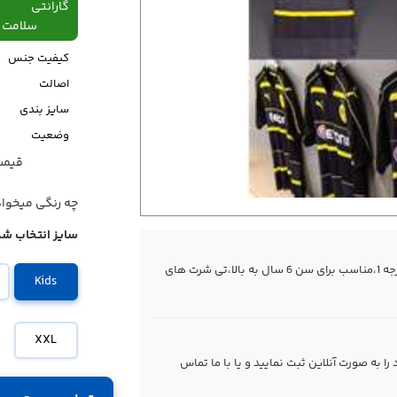
گارانتی
سلامت فیزیکی،48
کیفیت جنس
اصالت
سایز بندی
وضعیت
قیمت قبل
قیمت
چه رنگی میخوا
سایز انتخاب شد
تی شرت ورزشی دورتموند پوما های کپی درجه 1،مناسب برای سن 6 سال به بالا،تی شرت های
Kids
XXL
 به صورت آنلاین ثبت نمایید و یا با ما
تماس