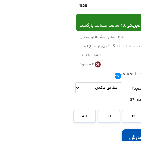
1626
 ساعت ضمانت بازگشت
طرح اصلی، مشابه اورجینال
تولید ایران با الگو گیری از طرح اصلی
37،38،39،40
نا موجود
 با تخفیف
تومان
-
تومان
هید؟
ه:
37
40
39
38
ارش