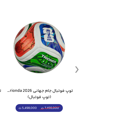
ست گرمکن شلوار ورزشی سالامون مشکی
توپ فوتبال جام جهانی 2026 Trionda مشابه اورجینال
(کرمکن شلوار)
(توپ فوتبال)
4,998,000 ت
5,498,000 ت
5,498,000 ت
7,498,000 ت