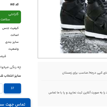
کد کالا
گارانتی
سلامت فیزیکی،48
کیفیت جنس
اصالت
سایز بندی
وضعیت
قیمت قبل
قیمت
چه رنگی میخوا
اسب برای زمستان
سایز انتخاب شد
37
 به صورت آنلاین ثبت نمایید و یا با ما
تماس
تماس جهت سف