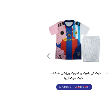
قمقمه ورزشی جاگ واتر 2.2 لیتر ایزی فیت
کیت تی شرت و شورت ورزشی منتخب مسی
(کیت فوتبالی)
(کرمکن شلوار)
798,000 ت
4,998,000 ت
849,000 ت
5,498,000 ت