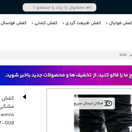
فش فوتبال
کفش طبیعت گردی
کفش کشتی
کفش فوتسال
 : 1626
کفش نا
امکان ارسال سریع
5 wmns
77-008