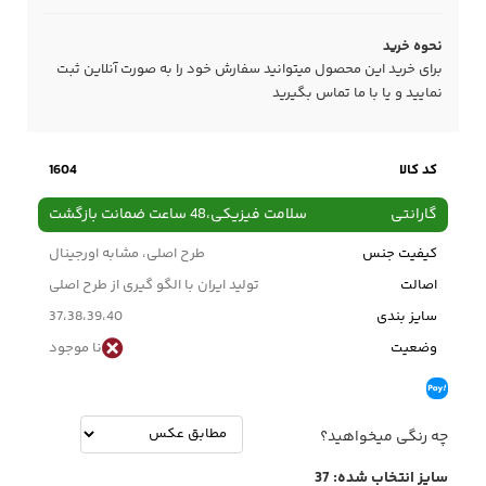
نحوه خرید
برای خرید این محصول میتوانید سفارش خود را به صورت آنلاین ثبت
نمایید و یا با ما
تماس
بگیرید
کد کالا
1604
گارانتی
سلامت فیزیکی،48 ساعت ضمانت بازگشت
کیفیت جنس
طرح اصلی، مشابه اورجینال
اصالت
تولید ایران با الگو گیری از طرح اصلی
سایز بندی
37،38،39،40
وضعیت
نا موجود
چه رنگی میخواهید؟
سایز انتخاب شده:
37