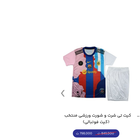
قمقمه ورزشی جاگ واتر 2.2 لیتر ایزی فیت
کیت تی شرت و شورت ورزشی منتخب مسی
(کیت فوتبالی)
(کرمکن شلوار)
798,000 ت
4,998,000 ت
849,000 ت
5,498,000 ت