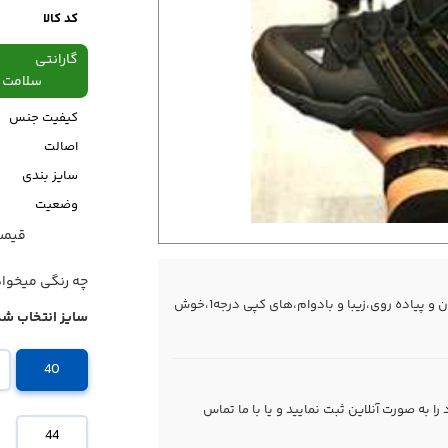
کد کالا
گارانتی
سلامت فیزیکی،48
کیفیت جنس
اصالت
سایز بندی
وضعیت
قیمت قبل
قیمت
چه رنگی میخوا
کفش کتانی رانینگ ادیداس مخصوص دویدن و پیاده روی،زیبا و بادوام،های کپی درجه1،خوش
سایز انتخاب شد
40
 به صورت آنلاین ثبت نمایید و یا با ما
تماس
44