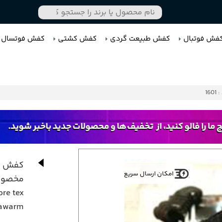
فش فوتبال
کفش طبیعت گردی
کفش کشتی
کفش فوتسال
1601
کفش کت
امکان ارسال سریع
مخصوص 
ore tex
mawarm