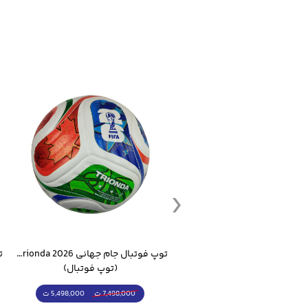
ست گرمکن شلوار ورزشی سالامون مشکی
توپ فوتبال جام جهانی 2026 Trionda مشابه اورجینال
(کرمکن شلوار)
(توپ فوتبال)
4,998,000 ت
5,498,000 ت
5,498,000 ت
7,498,000 ت