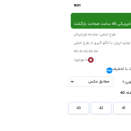
1601
 ساعت ضمانت بازگشت
طرح اصلی، مشابه اورجینال
تولید ایران با الگو گیری از طرح اصلی
40،41،42،43،44
نا موجود
 با تخفیف
تومان
-
تومان
هید؟
ه:
40
43
42
41