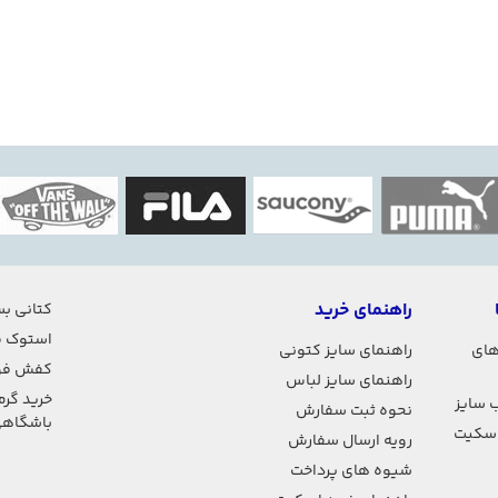
راهنمای خرید
کتانی بس
استوک ف
های
راهنمای سایز کتونی
کفش فو
راهنمای سایز لباس
خرید گرم
 سایز
نحوه ثبت سفارش
باشگاه
اسکیت
رویه ارسال سفارش
شیوه های پرداخت