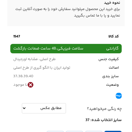
نحوه خرید
برای خرید این محصول میتوانید سفارش خود را به صورت آنلاین ثبت
نمایید و یا با ما
تماس
بگیرید
کد کالا
1547
گارانتی
سلامت فیزیکی،48 ساعت ضمانت بازگشت
کیفیت جنس
طرح اصلی، مشابه اورجینال
اصالت
تولید ایران با الگو گیری از طرح اصلی
سایز بندی
37،38،39،40
وضعیت
نا موجود
چه رنگی میخواهید؟
سایز انتخاب شده:
37