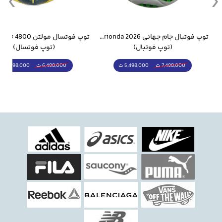
وار ورزشی سالامون مشکی
توپ فوتبال جام جهانی 2026 Trionda مشابه اورجینال
(توپ فوتبال)
(توپ فوتسال)
5,498,000 ت
5,298,000 ت
7,498,000 ت
6,498,000 ت