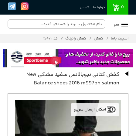
0
درباره ما
تماس
منو
اسپرت باما
کفش
کفش رانینگ
کد : 1547
کفش کتانی نیوبالانس سفید مشکی New
Balance shoes 2016 m997bh salmon
امکان ارسال سریع