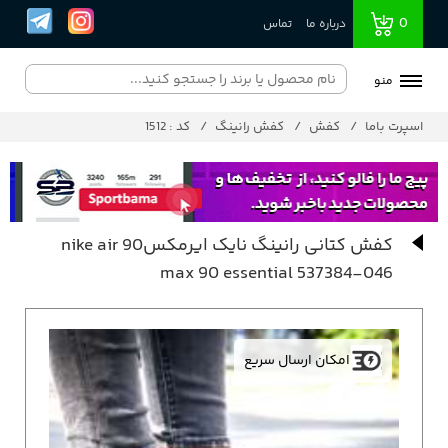
0
درباره ما
تماس
منو
اسپرت باما
کفش
کفش رانینگ
کد : 1512
کفش کتانی رانینگ نایک ایرمکس90 nike air
max 90 essential 537384-046
امکان ارسال سریع